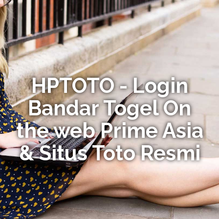
HPTOTO - Login
Bandar Togel On
the web Prime Asia
& Situs Toto Resmi