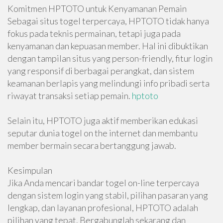
Komitmen HPTOTO untuk Kenyamanan Pemain
Sebagai situs togel terpercaya, HPTOTO tidak hanya
fokus pada teknis permainan, tetapi juga pada
kenyamanan dan kepuasan member. Hal ini dibuktikan
dengan tampilan situs yang person-friendly, fitur login
yang responsif di berbagai perangkat, dan sistem
keamanan berlapis yang melindungi info pribadi serta
riwayat transaksi setiap pemain.
hptoto
Selain itu, HPTOTO juga aktif memberikan edukasi
seputar dunia togel on the internet dan membantu
member bermain secara bertanggung jawab.
Kesimpulan
Jika Anda mencari bandar togel on-line terpercaya
dengan sistem login yang stabil, pilihan pasaran yang
lengkap, dan layanan profesional, HPTOTO adalah
pilihan yang tepat. Bergabunglah sekarang dan