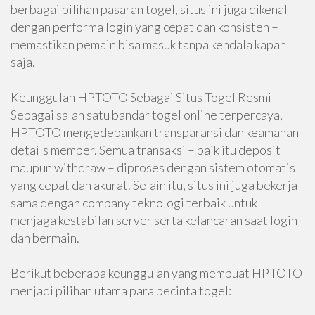
berbagai pilihan pasaran togel, situs ini juga dikenal
dengan performa login yang cepat dan konsisten –
memastikan pemain bisa masuk tanpa kendala kapan
saja.
Keunggulan HPTOTO Sebagai Situs Togel Resmi
Sebagai salah satu bandar togel online terpercaya,
HPTOTO mengedepankan transparansi dan keamanan
details member. Semua transaksi – baik itu deposit
maupun withdraw – diproses dengan sistem otomatis
yang cepat dan akurat. Selain itu, situs ini juga bekerja
sama dengan company teknologi terbaik untuk
menjaga kestabilan server serta kelancaran saat login
dan bermain.
Berikut beberapa keunggulan yang membuat HPTOTO
menjadi pilihan utama para pecinta togel: