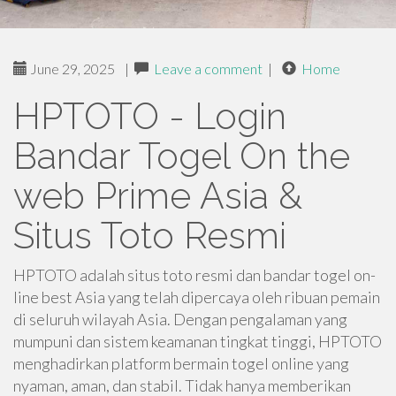
June 29, 2025
|
Leave a comment
|
Home
HPTOTO - Login
Bandar Togel On the
web Prime Asia &
Situs Toto Resmi
HPTOTO adalah situs toto resmi dan bandar togel on-
line best Asia yang telah dipercaya oleh ribuan pemain
di seluruh wilayah Asia. Dengan pengalaman yang
mumpuni dan sistem keamanan tingkat tinggi, HPTOTO
menghadirkan platform bermain togel online yang
nyaman, aman, dan stabil. Tidak hanya memberikan